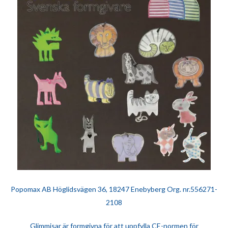
Popomax AB Höglidsvägen 36, 18247 Enebyberg Org. nr.556271-
2108
Glimmisar är formgivna för att uppfylla CE-normen för