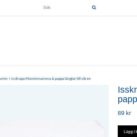
umin
Isskrapa Muminmamma & pappa längtar till våren
Iss
pappa
89 kr