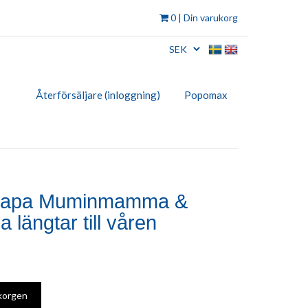
0
| Din varukorg
Återförsäljare (inloggning)
Popomax
krapa Muminmamma &
 längtar till våren