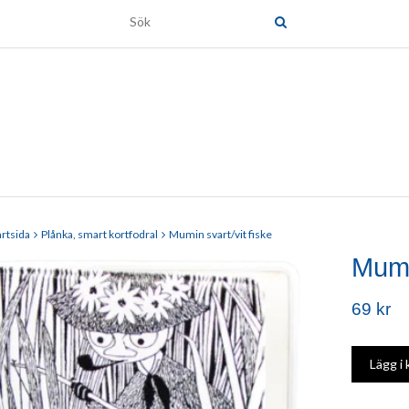
artsida
Plånka, smart kortfodral
Mumin svart/vit fiske
Mumin
69 kr