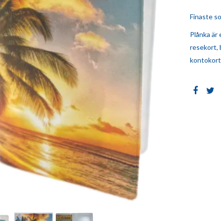
Finaste s
Plånka är 
resekort, 
kontokort..