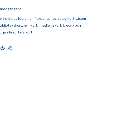
olnedgången!
ett smidigt fodral för fickpengar och plastkort såsom
bibliotekskort, gymkort, medlemskort, kredit- och
. ja alla sorters kort!