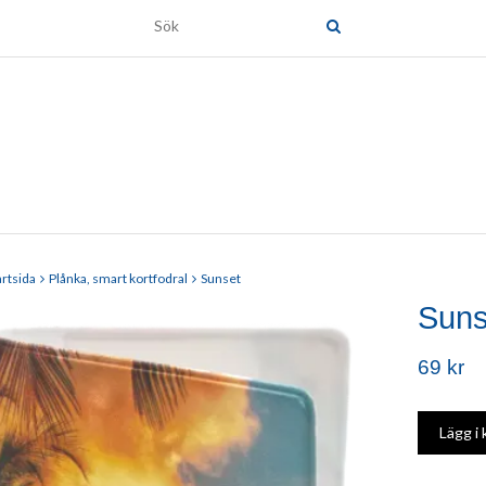
artsida
Plånka, smart kortfodral
Sunset
Suns
69 kr