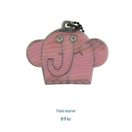
Fem myror
89 kr