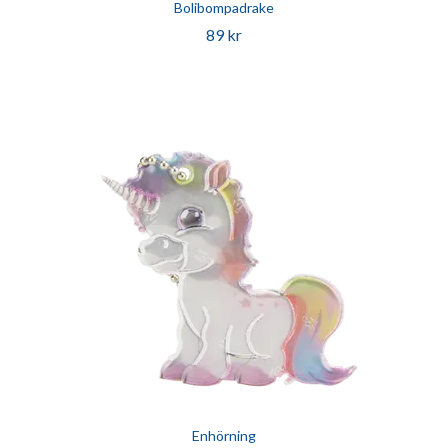
Bolibompadrake
89 kr
Enhörning