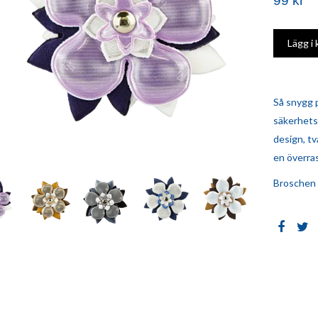
99 kr
Så snygg 
säkerhetsn
design, tv
en överra
Broschen 