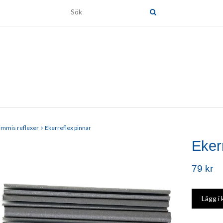
immis reflexer
Ekerreflex pinnar
Eker
79 kr