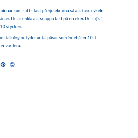
pinnar som sätts fast på hjulekrarna så att t.ex. cykeln
sidan. De är enkla att snäppa fast på en eker. De säljs i
10 stycken.
beställning betyder antal påsar som innehåller 10st
xer vardera.