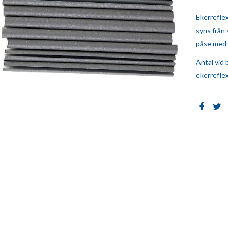
Ekerreflex
syns från 
påse med 
Antal vid 
ekerrefle