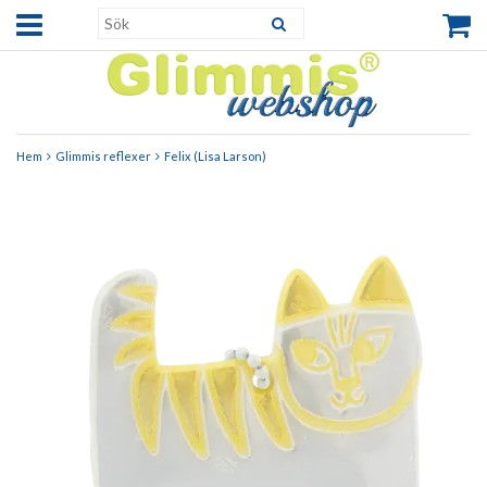
Hem
Glimmis reflexer
Felix (Lisa Larson)