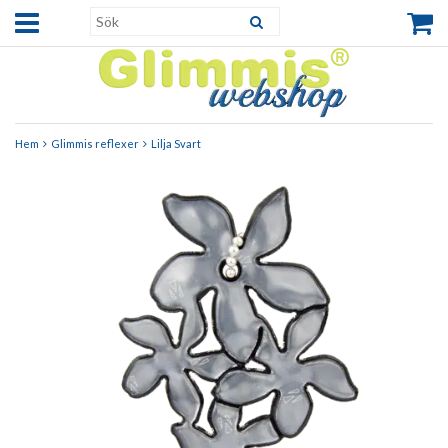
Hem
Glimmis reflexer
Lilja Svart