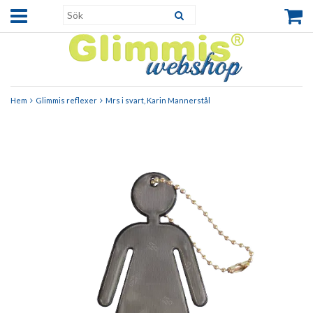
Hem
Glimmis reflexer
Mrs i svart, Karin Mannerstål