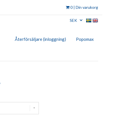
0
| Din varukorg
Återförsäljare (inloggning)
Popomax
e