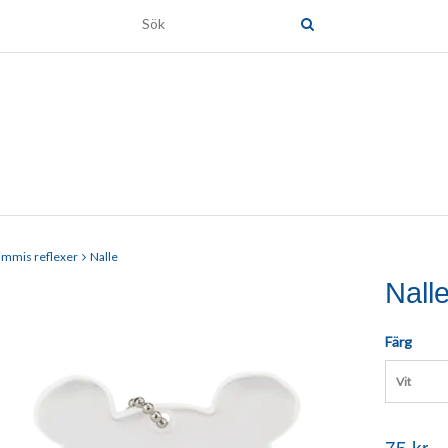
immis reflexer
Nalle
Nall
Färg
Vit