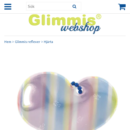
Hem
Glimmis reflexer
Hjärta