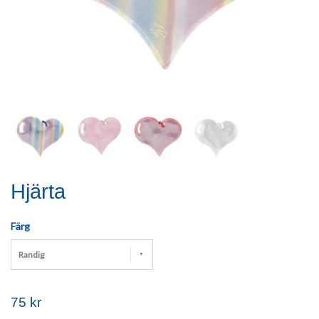
Hjärta
Färg
Randig
75 kr