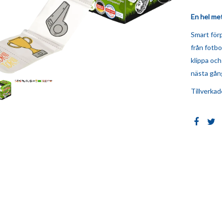
En hel met
Smart för
från fotbo
klippa och
nästa gån
Tillverkad