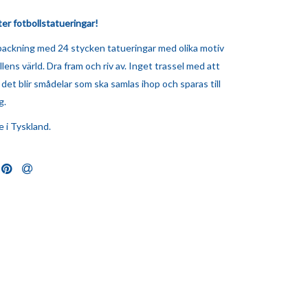
er fotbollstatueringar!
packning med 24 stycken tatueringar med olika motiv
llens värld. Dra fram och riv av. Inget trassel med att
 det blir smådelar som ska samlas ihop och sparas till
g.
e i Tyskland.