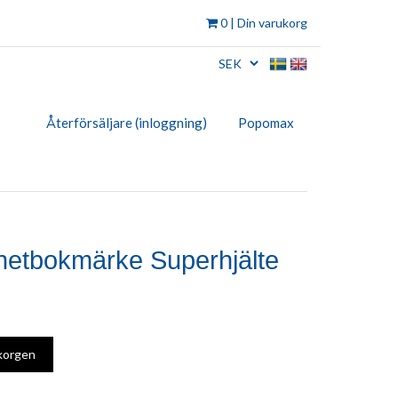
0
| Din varukorg
Återförsäljare (inloggning)
Popomax
etbokmärke Superhjälte