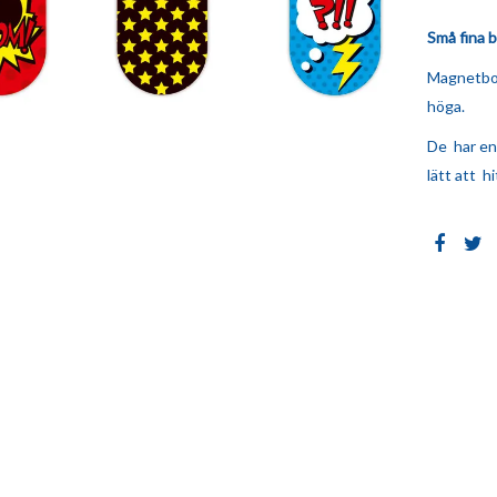
Små fina b
Magnetbok
höga.
De har en
lätt att h