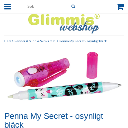
Hem
Pennor & Sudd & Skriva m.m.
Penna My Secret - osynligt bläck
Penna My Secret - osynligt
bläck