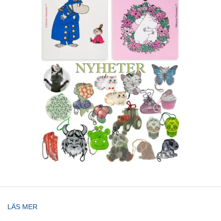
LÄS MER