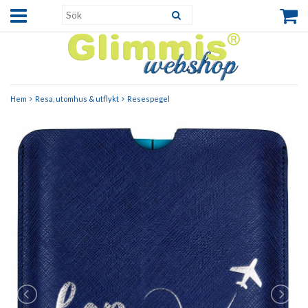
Hem
Resa, utomhus & utflykt
Resespegel