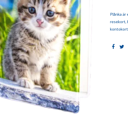
Plånka är 
resekort, 
kontokort..