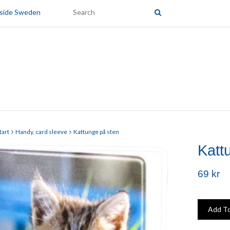
tside Sweden
tart
Handy, card sleeve
Kattunge på sten
Katt
69 kr