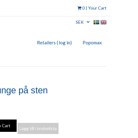
0
| Your Cart
Retailers ( log in)
Popomax
unge på sten
Lägg till i önskelista