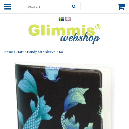
Home
Start
Handy, card sleeve
Koi