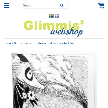
Home
Start
Handy, card sleeve
Mumin svart/vit äng