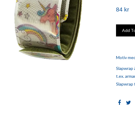
84 kr
Motiv med
Slapwrap ä
t.ex. arma
Slapwrap f