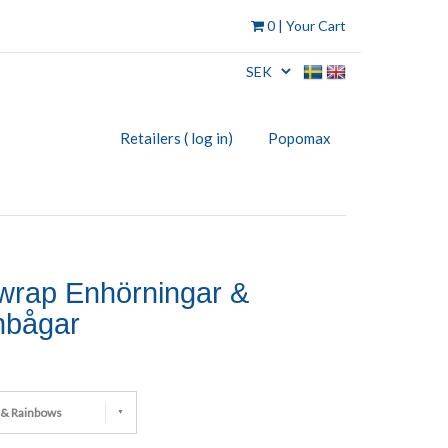
0
| Your Cart
Retailers ( log in)
Popomax
wrap Enhörningar &
nbågar
 & Rainbows