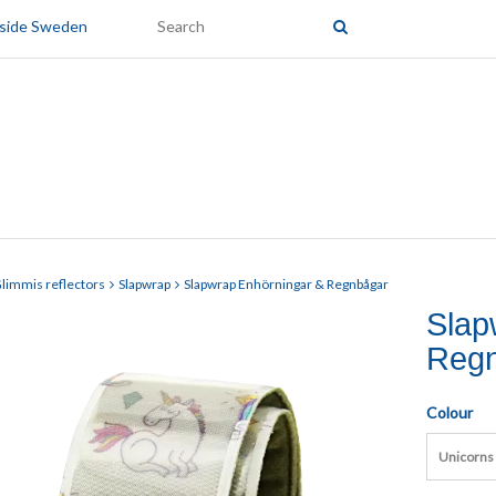
tside Sweden
limmis reflectors
Slapwrap
Slapwrap Enhörningar & Regnbågar
Slap
Reg
Colour
Unicorns