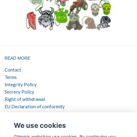
READ MORE
Contact
Terms
Integrity Policy
Secrecy Policy
Right of withdrawal
EU Declaration of conformity
SOCIAL NETWORKS
We use cookies
Glimmis webshop use cookies. By continuing you