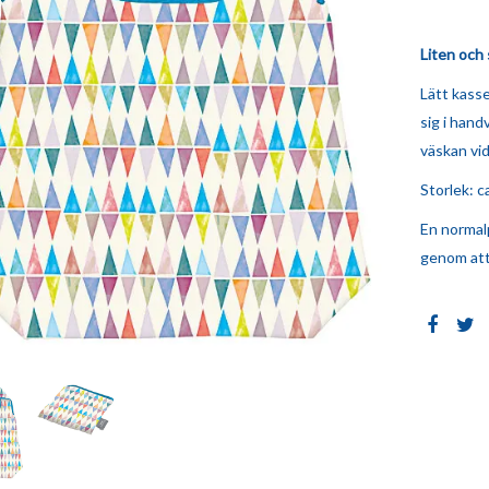
Liten och
Lätt kasse
sig i hand
väskan vi
Storlek: c
En normalp
genom att