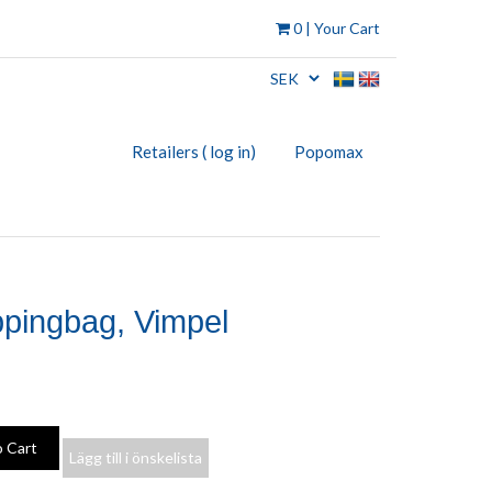
0
| Your Cart
Retailers ( log in)
Popomax
pingbag, Vimpel
Lägg till i önskelista