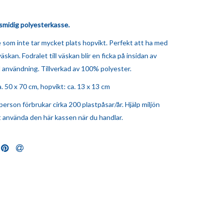
 smidig polyesterkasse.
 som inte tar mycket plats hopvikt. Perfekt att ha med
väskan. Fodralet till väskan blir en ficka på insidan av
d användning. Tillverkad av 100% polyester.
a. 50 x 70 cm, hopvikt: ca. 13 x 13 cm
erson förbrukar cirka 200 plastpåsar/år. Hjälp miljön
 använda den här kassen när du handlar.